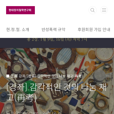
본문 바로가기
현.정.철. 소개
반성폭력 규약
후원회원 가입 안내
■ 工房 강좌/[완료] 감각적인 것의 나눔 재고(再考)
[강좌] 감각적인 것의 나눔 재
고(再考)
by RGCPP-gongbang
2019. 12. 28.