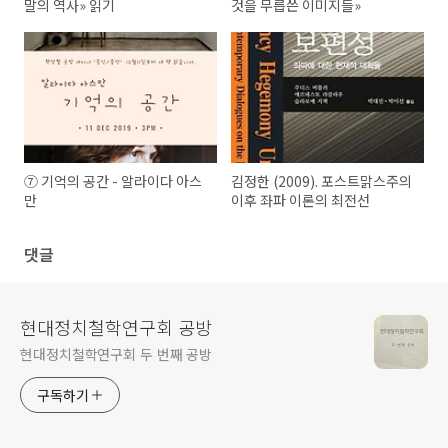
말의 역사» 읽기
것을 무릅쓴 이미지들»
⑦ 기억의 공간 - 알라이다 아스
김정한 (2009). 포스트맑스주의
만
이후 좌파 이론의 최전선
댓글
현대정치철학연구회 공방
현대정치철학연구회 두 번째 공방
구독하기