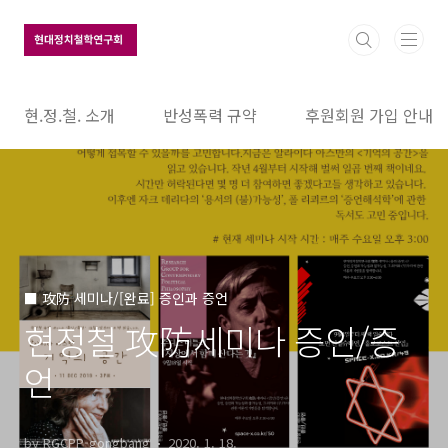
본문 바로가기
현.정.철. 소개
반성폭력 규약
후원회원 가입 안내
■ 攻防 세미나/[완료] 증인과 증언
현정철 攻防세미나 증인/증
언
by RGCPP-gongbang
2020. 1. 18.