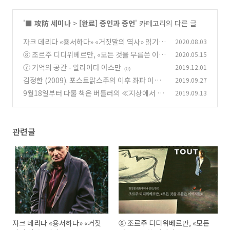
'
■ 攻防 세미나
>
[완료] 증인과 증언
' 카테고리의 다른 글
자크 데리다 «용서하다» «거짓말의 역사» 읽기
2020.08.03
⑧ 조르주 디디위베르만, «모든 것을 무릅쓴 이미
2020.05.15
(0)
지들»
⑦ 기억의 공간 - 알라이다 아스만
2019.12.01
(0)
(0)
김정한 (2009). 포스트맑스주의 이후 좌파 이론
2019.09.27
의 최전선
9월18일부터 다룰 책은 버틀러의 ≪지상에서 함
2019.09.13
(0)
께 산다는 것≫
(0)
관련글
자크 데리다 «용서하다» «거짓
⑧ 조르주 디디위베르만, «모든