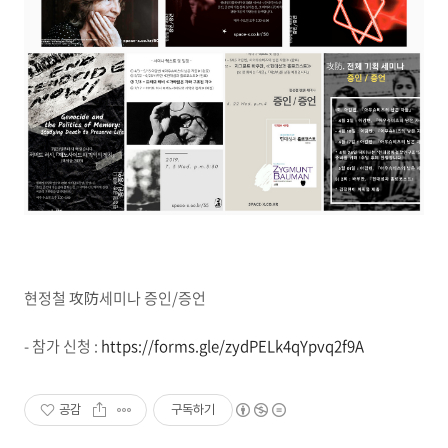
현정철 攻防세미나 증인/증언
- 참가 신청 :
https://forms.gle/zydPELk4qYpvq2f9A
공감
구독하기