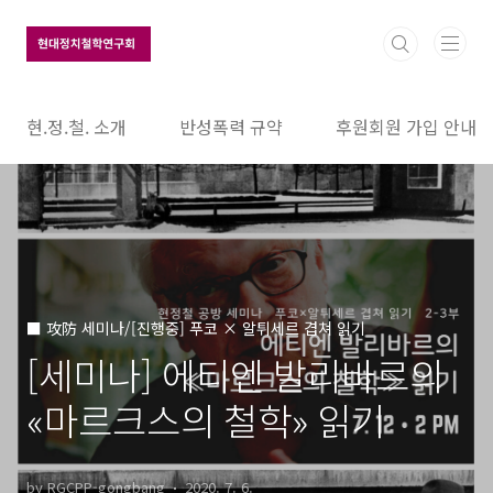
본문 바로가기
현.정.철. 소개
반성폭력 규약
후원회원 가입 안내
■ 攻防 세미나/[진행중] 푸코 × 알튀세르 겹쳐 읽기
[세미나] 에티엔 발리바르의
«마르크스의 철학» 읽기
by RGCPP-gongbang
2020. 7. 6.