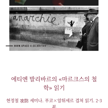
에티엔 발리바르의 «마르크스의 철
학» 읽기
현정철 攻防 세미나. 푸코×알튀세르 겹쳐 읽기. 2-3
부