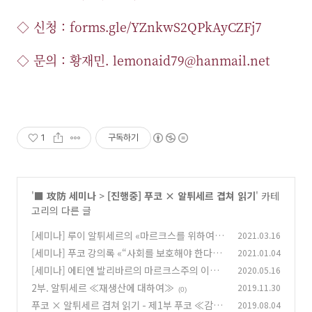
◇ 신청 :
forms.gle/YZnkwS2QPkAyCZFj7
◇ 문의 : 황재민. lemonaid79@hanmail.net
1
구독하기
'
■ 攻防 세미나
>
[진행중] 푸코 × 알튀세르 겹쳐 읽기
' 카테
고리의 다른 글
[세미나] 루이 알튀세르의 «마르크스를 위하여»
2021.03.16
[세미나] 푸코 강의록 «“사회를 보호해야 한다”»
2021.01.04
(0)
[세미나] 에티엔 발리바르의 마르크스주의 이데
2020.05.16
(0)
올로기론 개조
2부. 알튀세르 ≪재생산에 대하여≫
2019.11.30
(0)
(0)
푸코 × 알튀세르 겹쳐 읽기 - 제1부 푸코 ≪감시
2019.08.04