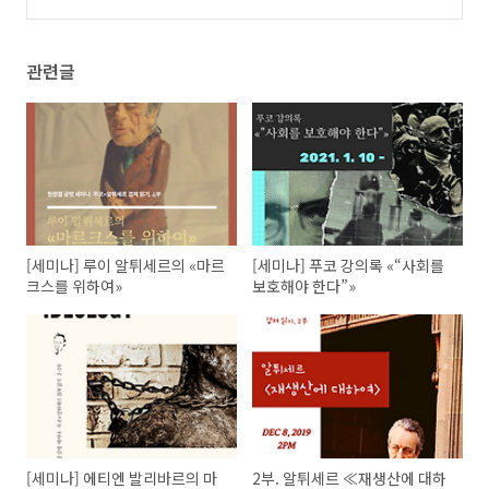
와 처벌≫
(0)
관련글
[세미나] 루이 알튀세르의 «마르
[세미나] 푸코 강의록 «“사회를
크스를 위하여»
보호해야 한다”»
[세미나] 에티엔 발리바르의 마
2부. 알튀세르 ≪재생산에 대하