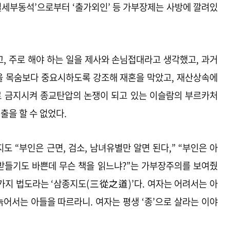
칠세부동석’으로부터 ‘출가외인’ 등 가부장제는 사방에 깔려있
, 주로 해야 하는 일을 제사와 손님접대라고 생각했고, 과거
절을 목숨보다 중요시하도록 강조해 재혼을 막았고, 재산상속에
로 금지시켜 종교탄압의 논쟁이 되고 있는 이슬람의 부르카처
출을 할 수 없었다.
 “부인은 근면, 검소, 남녀유별만 알면 된다,” “부인은 아
 받들기도 바쁜데 무슨 책을 읽느냐?”는 가부장주의를 보여줬
 가지 법도라는 ‘삼종지도(三從之道)’다. 여자는 어려서는 아
늙어서는 아들을 따르라니. 여자는 평생 ‘종’으로 살라는 이야