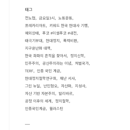
태그
전노협
금요일3시
노동운동
프레카리아트
키워드 한국 현대사 기행
예외상태
푸코 #미셸푸코 #내전
태극기부대
현대정치
폭력비판
지구온난화 대책
한국 좌파의 흔적을 찾아서
정치신학
민주주의
공산주의라는 이념
처벌국가
TERF
인종 국민 계급
현대정치철학연구회
재난 서사
그린 뉴딜
난민혐오
자산화
지성사
자산 기반 자본주의
발리바르
공정 이후의 세계
정치철학
인종국민계급
월러스틴