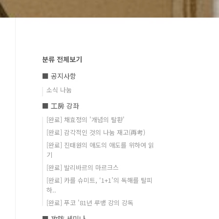
분류 전체보기
■ 공지사항
소식 나눔
■ 工房 강좌
[완료] 채효정의 '개념의 탈환'
[완료] 감각적인 것의 나눔 재고(再考)
[완료] 진태원의 애도의 애도를 위하여 읽
기
[완료] 발리바르의 마르크스
[완료] 카를 슈미트, ‘1+1’의 독해를 탈피
하..
[완료] 푸코 '81년 루뱅 강의 강독
■ 攻防 세미나