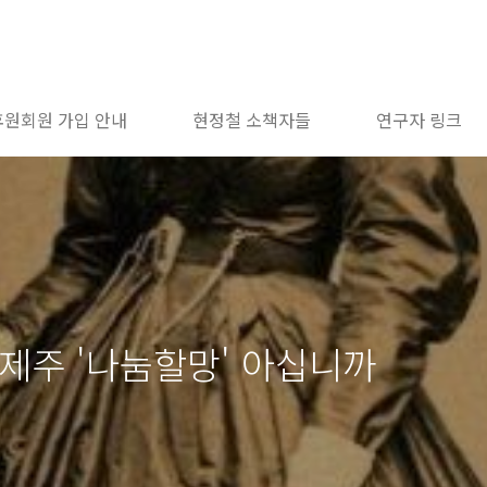
후원회원 가입 안내
현정철 소책자들
연구자 링크
, 제주 '나눔할망' 아십니까