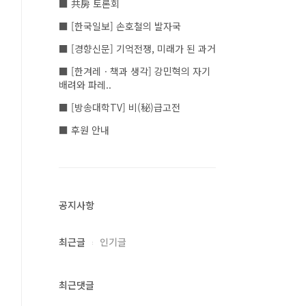
■ 共房 토론회
■ [한국일보] 손호철의 발자국
■ [경향신문] 기억전쟁, 미래가 된 과거
■ [한겨레ㆍ책과 생각] 강민혁의 자기
배려와 파레..
■ [방송대학TV] 비(秘)급고전
■ 후원 안내
공지사항
최근글
인기글
최근댓글