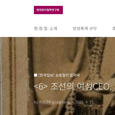
본문 바로가기
현.정.철. 소개
반성폭력 규약
■ [한국일보] 손호철의 발자국
<6> 조선의 여성CEO
by RGCPP-gongbang
2020. 9. 15.