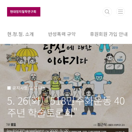
본문 바로가기
현.정.철. 소개
반성폭력 규약
후원회원 가입 안내
■ 공지사항/소식 나눔
5. 26(화) "518민주화운동 40
주년 학술토론회"
by RGCPP-gongbang
2020. 5. 20.