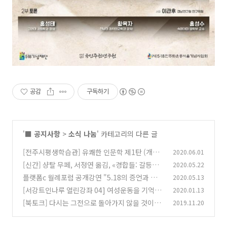
공감
구독하기
'
■ 공지사항
>
소식 나눔
' 카테고리의 다른 글
[전주시평생학습관] 유쾌한 인문학 제1탄 (개강
2020.06.01
6/2)
[신간] 샹탈 무페, 서정연 옮김, «경합들: 갈등과
2020.05.22
(0)
적대의 세계를 정치적으로 사유하기», 난장, 202
플랫폼c 월례포럼 공개강연 "5.18의 증언과 기억
2020.05.13
0.
의 정치"
(0)
[서강트인나루 열린강좌 04] 여성운동을 기억하
2020.01.13
(0)
는 다큐멘터리 상영 안내
[북토크] 다시는 그전으로 돌아가지 않을 것이다
2019.11.20
(0)
(0)