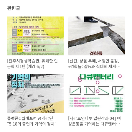
관련글
[전주시평생학습관] 유쾌한 인
[신간] 샹탈 무페, 서정연 옮김,
문학 제1탄 (개강 6/2)
«경합들: 갈등과 적대의 세계를
정치적으로 사유하기», 난장,
2020.
플랫폼c 월례포럼 공개강연
[서강트인나루 열린강좌 04] 여
"5.18의 증언과 기억의 정치"
성운동을 기억하는 다큐멘터리
상영 안내