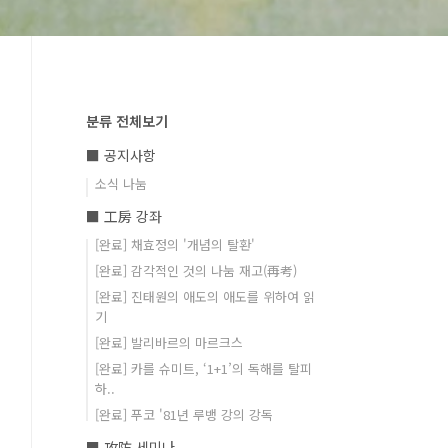
분류 전체보기
■ 공지사항
소식 나눔
■ 工房 강좌
[완료] 채효정의 '개념의 탈환'
[완료] 감각적인 것의 나눔 재고(再考)
[완료] 진태원의 애도의 애도를 위하여 읽
기
[완료] 발리바르의 마르크스
[완료] 카를 슈미트, ‘1+1’의 독해를 탈피
하..
[완료] 푸코 '81년 루뱅 강의 강독
■ 攻防 세미나