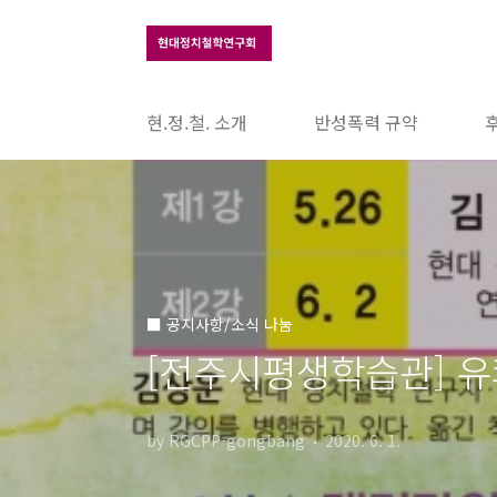
본문 바로가기
현.정.철. 소개
반성폭력 규약
■ 공지사항/소식 나눔
[전주시평생학습관] 유쾌
by RGCPP-gongbang
2020. 6. 1.