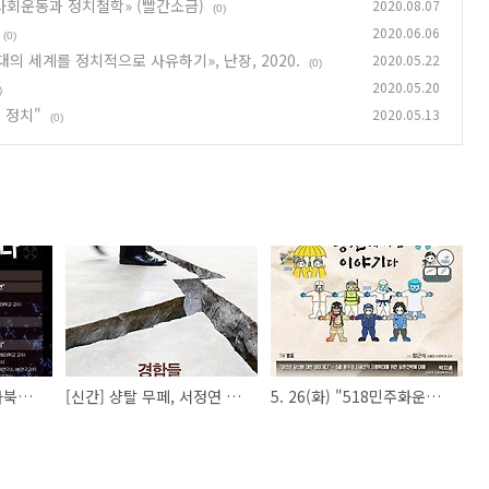
후 사회운동과 정치철학» (빨간소금)
2020.08.07
(0)
2020.06.06
(0)
대의 세계를 정치적으로 사유하기», 난장, 2020.
2020.05.22
(0)
2020.05.20
)
 정치"
2020.05.13
(0)
6.10 (수) 오후 2시. 사북항쟁40주년기념심포지엄
[신간] 샹탈 무페, 서정연 옮김, «경합들: 갈등과 적대의 세계를 정치적으로 사유하기», 난장, 2020.
5. 26(화) "518민주화운동 40주년 학술토론회"