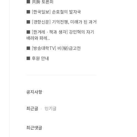
■ 共房 토론회
■ [한국일보] 손호철의 발자국
■ [경향신문] 기억전쟁, 미래가 된 과거
■ [한겨레ㆍ책과 생각] 강민혁의 자기
배려와 파레..
■ [방송대학TV] 비(秘)급고전
■ 후원 안내
공지사항
최근글
인기글
최근댓글