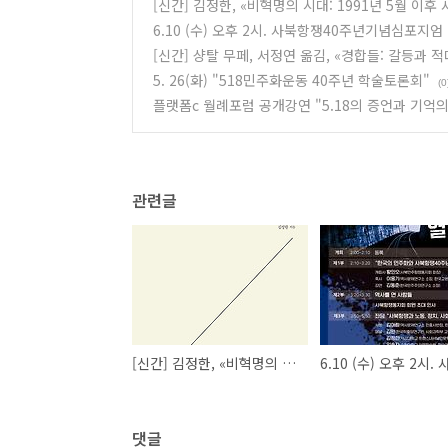
[신간] 김정한, «비혁명의 시대: 1991년 5월 이
6.10 (수) 오후 2시. 사북항쟁40주년기념심포지엄
[신간] 샹탈 무페, 서정연 옮김, «경합들: 갈등과 적
5. 26(화) "518민주화운동 40주년 학술토론회"
(0
플랫폼c 월례포럼 공개강연 "5.18의 증언과 기억의
관련글
[신간] 김정한, «비혁명의 시대: 1991년 5월 이후 사회운동과 정치철학» (빨간소금)
댓글