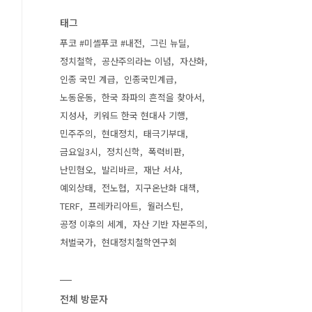
태그
푸코 #미셸푸코 #내전
그린 뉴딜
정치철학
공산주의라는 이념
자산화
인종 국민 계급
인종국민계급
노동운동
한국 좌파의 흔적을 찾아서
지성사
키워드 한국 현대사 기행
민주주의
현대정치
태극기부대
금요일3시
정치신학
폭력비판
난민혐오
발리바르
재난 서사
예외상태
전노협
지구온난화 대책
TERF
프레카리아트
월러스틴
공정 이후의 세계
자산 기반 자본주의
처벌국가
현대정치철학연구회
전체 방문자