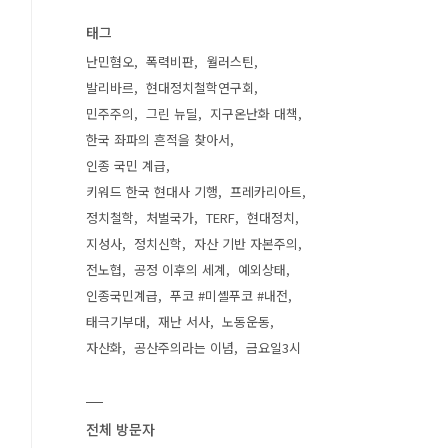
태그
난민혐오
폭력비판
월러스틴
발리바르
현대정치철학연구회
민주주의
그린 뉴딜
지구온난화 대책
한국 좌파의 흔적을 찾아서
인종 국민 계급
키워드 한국 현대사 기행
프레카리아트
정치철학
처벌국가
TERF
현대정치
지성사
정치신학
자산 기반 자본주의
전노협
공정 이후의 세계
예외상태
인종국민계급
푸코 #미셸푸코 #내전
태극기부대
재난 서사
노동운동
자산화
공산주의라는 이념
금요일3시
전체 방문자