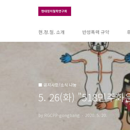
본문 바로가기
현.정.철. 소개
반성폭력 규약
■ 공지사항/소식 나눔
5. 26(화) "518민
by RGCPP-gongbang
2020. 5. 20.