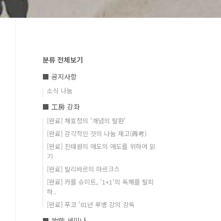
분류 전체보기
■ 공지사항
소식 나눔
■ 工房 강좌
[완료] 채효정의 '개념의 탈환'
[완료] 감각적인 것의 나눔 재고(再考)
[완료] 진태원의 애도의 애도를 위하여 읽
기
[완료] 발리바르의 마르크스
[완료] 카를 슈미트, ‘1+1’의 독해를 탈피
하..
[완료] 푸코 '81년 루뱅 강의 강독
■ 攻防 세미나