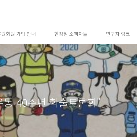
후원회원 가입 안내
현정철 소책자들
연구자 링크
주화운동 40주년 학술토론회"