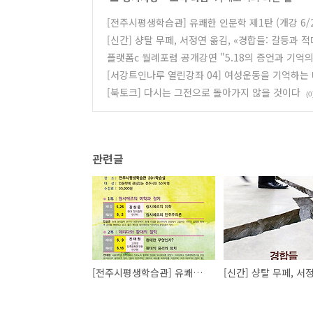
[전주시평생학습관] 유쾌한 인문학 제1탄 (개강 6/2
[신간] 샹탈 무페, 서정연 옮김, «경합들: 갈등과 적
플랫폼c 월례포럼 공개강연 "5.18의 증언과 기억의
[서강트인나루 열린강좌 04] 여성운동을 기억하는
[북토크] 다시는 그전으로 돌아가지 않을 것이다
(0
관련글
[전주시평생학습관] 유쾌한 인문학 제1탄 (개강 6/2)