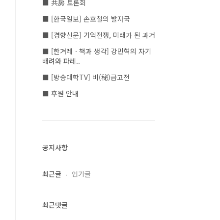
■ 共房 토론회
■ [한국일보] 손호철의 발자국
■ [경향신문] 기억전쟁, 미래가 된 과거
■ [한겨레ㆍ책과 생각] 강민혁의 자기
배려와 파레..
■ [방송대학TV] 비(秘)급고전
■ 후원 안내
공지사항
최근글
인기글
최근댓글