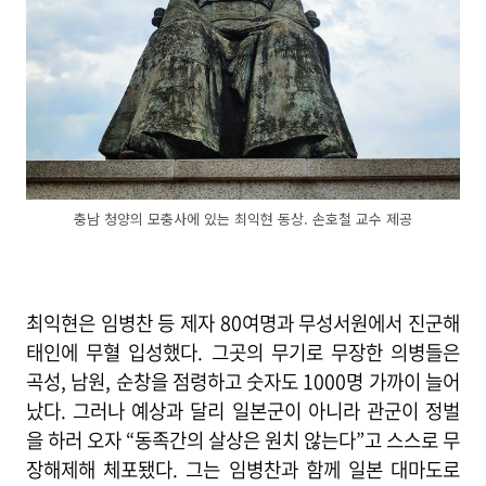
충남 청양의 모충사에 있는 최익현 동상. 손호철 교수 제공
최익현은 임병찬 등 제자 80여명과 무성서원에서 진군해
태인에 무혈 입성했다. 그곳의 무기로 무장한 의병들은
곡성, 남원, 순창을 점령하고 숫자도 1000명 가까이 늘어
났다. 그러나 예상과 달리 일본군이 아니라 관군이 정벌
을 하러 오자 “동족간의 살상은 원치 않는다”고 스스로 무
장해제해 체포됐다. 그는 임병찬과 함께 일본 대마도로