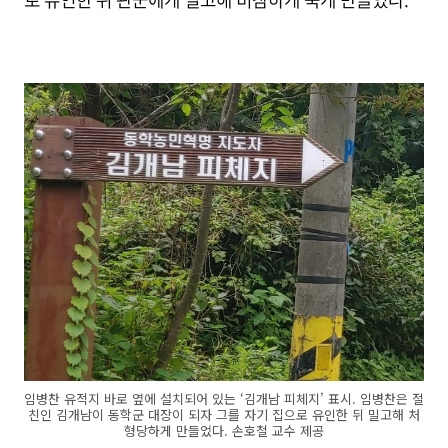
임병찬 유적지 바로 옆에 설치되어 있는 ‘김개남 피체지’ 표시. 임병찬은 절
친인 김개남이 동학군 대장이 되자 그를 자기 집으로 유인한 뒤 밀고해 처
형당하게 만들었다. 손호철 교수 제공