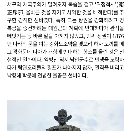
서구의 제국주의가 밀려오자 목숨을 걸고 ‘위정척사’(衛
正斥邪, 올바른 것을 지키고 사악한 것을 배척한다)를 추
구한 강직한 선비였다. 특히 그는 왕권을 강화하려고 경
복궁을 중건하려는 대원군의 계획에 반대하다가 관직을
빼앗기는 등 바른 말을 아끼지 않았고, 민씨 정권이 1876
년 나라의 문을 여는 강화도조약을 맺으려 하자 도끼를 메
고 광화문에 나아가 개항에 반대하는 항소를 올린 것은 전
설적인 일화이다. 임병찬 역시 낙안군수로 민생을 노력하
다가 탐관오리들의 횡포가 나아지지 않자, 관직을 버리고
낙향해 학문에 전념한 올곧은 선비이다.