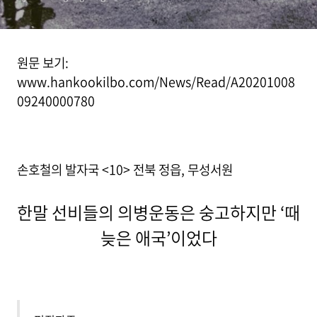
원문 보기:
www.hankookilbo.com/News/Read/A20201008
09240000780
손호철의 발자국 <10> 전북 정읍, 무성서원
한말 선비들의 의병운동은 숭고하지만 ‘때
늦은 애국’이었다