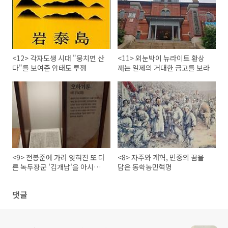
<12> 각자도생 시대 "뭉치면 산
<11> 외눈박이 뉴라이트 환상
다"를 보여준 암태도 투쟁
깨는 일제의 거대한 금고를 보라
<9> 전봉준에 가려 잊혀진 또 다
<8> 자주와 개혁, 민중의 꿈을
른 녹두장군 '김개남'을 아시나
담은 동학농민혁명
요
댓글