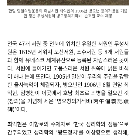
한말 항일의병운동의 촉발시킨 최익현의 1906년 병오년 창의거병을 기념
한 정읍 무성서원의 병오창의기적비. 손호철 교수 제공
전국 47개 서원 중 전북에 위치한 유일한 서원인 무성서
원은 1615년 세워져 도산서원, 소수서원 등 8개 서원들
과 함께 유네스코 세계유산으로 등록된 자랑스러운 곳이
다. 서원에 들어가면 고풍스러운 서원 뒤쪽에 낡은 비석
이 하나 눈에 뜨인다. 1905년 일본이 우리의 주권을 강탈
한 을사늑약이 체결되자, 병오년인 1906년 6월 면암 최
익현, 임병찬이 이곳에서 호남 최초로 의병을 일으킨 것
(창의)을 기념해 세운 ‘병오창의기적비(丙午倡義記蹟
碑)’이다.
최익현은 이항로의 수제자로 ‘한국 성리학의 정통’으로
간주되었고 성리학의 ‘왕도정치’를 이상향으로 생각해,