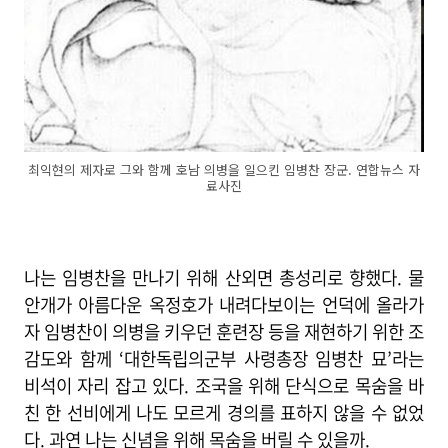
최익현의 제자로 그와 함께 호남 의병을 일으킨 임병찬 장군. 연합뉴스 자
료사진
나는 임병찬을 만나기 위해 산외면 총성리로 향했다. 물
안개가 아름다운 옥정호가 내려다보이는 언덕에 올라가
자 임병찬이 의병을 키우던 훈련장 등을 재현하기 위한 조
감도와 함께 ‘대한독립의군부 사령총장 임병찬 묘’라는
비석이 자리 잡고 있다. 조국을 위해 단식으로 목숨을 바
친 한 선비에게 나도 모르게 경의를 표하지 않을 수 없었
다. 과연 나는 신념을 위해 목숨을 버릴 수 있을까.