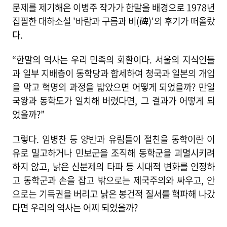
문제를 제기해온 이병주 작가가 한말을 배경으로 1978년
집필한 대하소설 '바람과 구름과 비(碑)'의 후기가 떠올랐
다.
“한말의 역사는 우리 민족의 회환이다. 서울의 지식인들
과 일부 지배층이 동학당과 합세하여 청국과 일본의 개입
을 막고 혁명의 과정을 밟았으면 어떻게 되었을까? 만일
국왕과 동학도가 일치해 버렸다면, 그 결과가 어떻게 되
었을까?”
그렇다. 임병찬 등 양반과 유림들이 절친을 동학이란 이
유로 밀고하거나 민보군을 조직해 동학군을 괴멸시키려
하지 않고, 낡은 신분제의 타파 등 시대적 변화를 인정하
고 동학군과 손을 잡고 밖으로는 제국주의와 싸우고, 안
으로는 기득권을 버리고 낡은 봉건적 질서를 혁파해 나갔
다면 우리의 역사는 어찌 되었을까?