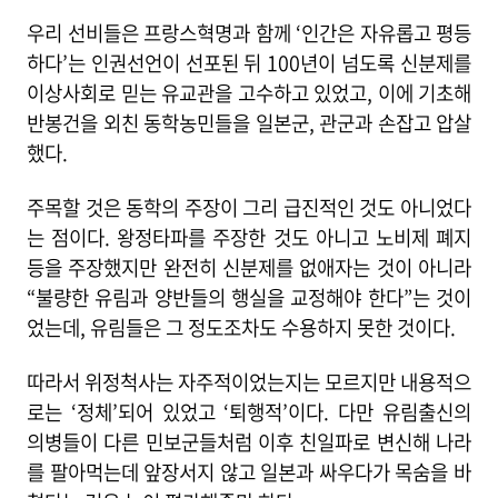
우리 선비들은 프랑스혁명과 함께 ‘인간은 자유롭고 평등
하다’는 인권선언이 선포된 뒤 100년이 넘도록 신분제를
이상사회로 믿는 유교관을 고수하고 있었고, 이에 기초해
반봉건을 외친 동학농민들을 일본군, 관군과 손잡고 압살
했다.
주목할 것은 동학의 주장이 그리 급진적인 것도 아니었다
는 점이다. 왕정타파를 주장한 것도 아니고 노비제 폐지
등을 주장했지만 완전히 신분제를 없애자는 것이 아니라
“불량한 유림과 양반들의 행실을 교정해야 한다”는 것이
었는데, 유림들은 그 정도조차도 수용하지 못한 것이다.
따라서 위정척사는 자주적이었는지는 모르지만 내용적으
로는 ‘정체’되어 있었고 ‘퇴행적’이다. 다만 유림출신의
의병들이 다른 민보군들처럼 이후 친일파로 변신해 나라
를 팔아먹는데 앞장서지 않고 일본과 싸우다가 목숨을 바