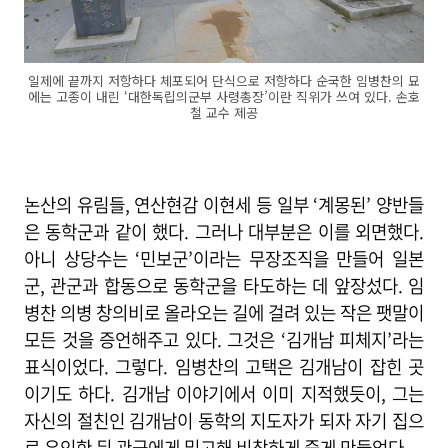
일제에 끝까지 저항하다 체포되어 단식으로 저항하다 순국한 임병찬의 묘
에는 고종이 내린 ‘대한독립의군부 사령총장’이란 직위가 쓰여 있다. 손호
철 교수 제공
논산의 유림들, 연산현감 이현세 등 일부 ‘계몽된’ 양반들
은 동학군과 같이 했다. 그러나 대부분은 이를 외면했다.
아니 상당수는 ‘민보군’이라는 무장조직을 만들어 일본
군, 관군과 합동으로 동학군을 타도하는 데 앞장섰다. 임
병찬 의병 창의비로 올라오는 길에 걸려 있는 작은 팻말이
모든 것을 증언해주고 있다. 그것은 ‘김개남 피체지’라는
표식이었다. 그렇다. 임병찬의 고택은 김개남이 잡힌 곳
이기도 하다. 김개남 이야기에서 이미 지적했듯이, 그는
자신의 절친인 김개남이 동학의 지도자가 되자 자기 집으
로 유인한 뒤 관군에게 밀고해 비참하게 죽게 만들었다.