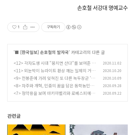
손호철 서강대 명예교수
1
구독하기
'
■ [한국일보] 손호철의 발자국
' 카테고리의 다른 글
<12> 각자도생 시대 "뭉치면 산다"를 보여준 암
2020.11.02
태도 투쟁
<11> 외눈박이 뉴라이트 환상 깨는 일제의 거대
2020.10.20
(0)
한 금고를 보라
<9> 전봉준에 가려 잊혀진 또 다른 녹두장군 '김
2020.10.09
(0)
개남'을 아시나요
<8> 자주와 개혁, 민중의 꿈을 담은 동학농민혁
2020.09.28
(0)
명
<7> 정약용을 보며 마키아벨리와 로베스피에르
2020.09.22
(0)
를 생각한다
(0)
관련글