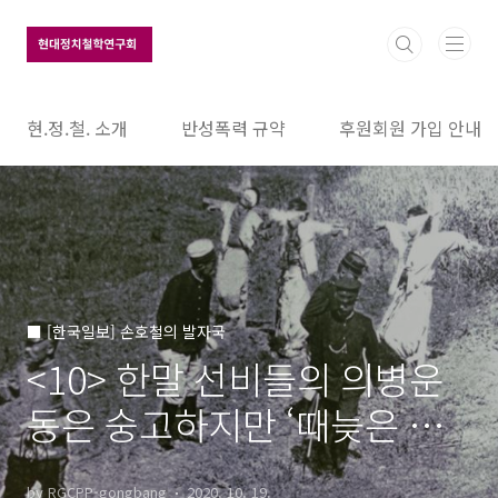
본문 바로가기
현.정.철. 소개
반성폭력 규약
후원회원 가입 안내
■ [한국일보] 손호철의 발자국
<10> 한말 선비들의 의병운
동은 숭고하지만 ‘때늦은 애
국’이었다
by RGCPP-gongbang
2020. 10. 19.