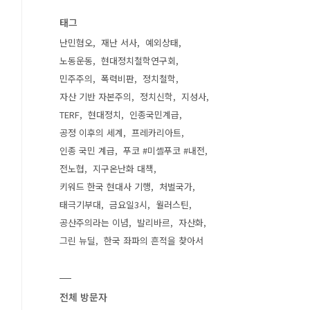
태그
난민혐오
재난 서사
예외상태
노동운동
현대정치철학연구회
민주주의
폭력비판
정치철학
자산 기반 자본주의
정치신학
지성사
TERF
현대정치
인종국민계급
공정 이후의 세계
프레카리아트
인종 국민 계급
푸코 #미셸푸코 #내전
전노협
지구온난화 대책
키워드 한국 현대사 기행
처벌국가
태극기부대
금요일3시
월러스틴
공산주의라는 이념
발리바르
자산화
그린 뉴딜
한국 좌파의 흔적을 찾아서
전체 방문자