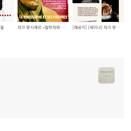
행들
자크 랑시에르 «철학자와 그의 빈자들» 강독 세미나 안내
[재공지] [세미나] 자크 랑시에르의 «이미지의 운명» 읽기. 2/29 시작