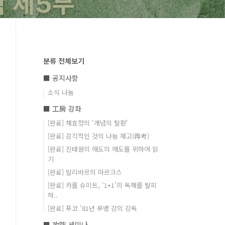
분류 전체보기
■ 공지사항
소식 나눔
■ 工房 강좌
[완료] 채효정의 '개념의 탈환'
[완료] 감각적인 것의 나눔 재고(再考)
[완료] 진태원의 애도의 애도를 위하여 읽
기
[완료] 발리바르의 마르크스
[완료] 카를 슈미트, ‘1+1’의 독해를 탈피
하..
[완료] 푸코 '81년 루뱅 강의 강독
■ 攻防 세미나