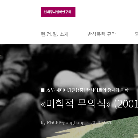
본문 바로가기
현.정.철. 소개
반성폭력 규약
■ 攻防 세미나/[진행중] 랑시에르의 정치와 미학
«미학적 무의식» (2001
by RGCPP-gongbang
2024. 2. 20.