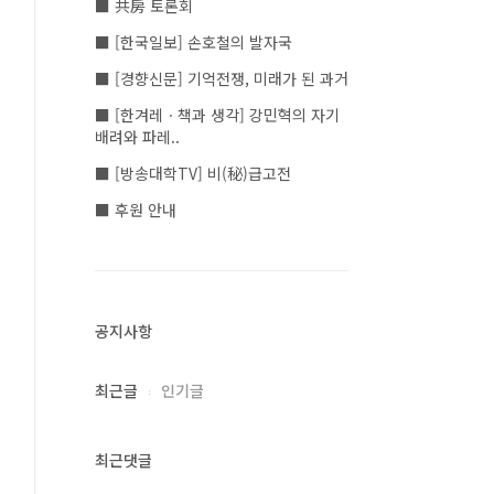
■ 共房 토론회
■ [한국일보] 손호철의 발자국
■ [경향신문] 기억전쟁, 미래가 된 과거
■ [한겨레ㆍ책과 생각] 강민혁의 자기
배려와 파레..
■ [방송대학TV] 비(秘)급고전
■ 후원 안내
공지사항
최근글
인기글
최근댓글