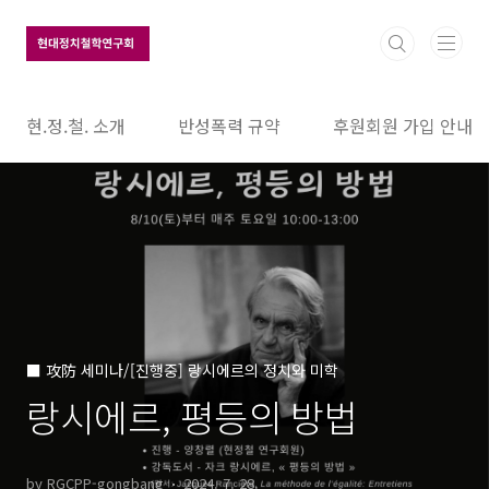
본문 바로가기
현.정.철. 소개
반성폭력 규약
후원회원 가입 안내
■ 攻防 세미나/[진행중] 랑시에르의 정치와 미학
랑시에르, 평등의 방법
by RGCPP-gongbang
2024. 7. 28.