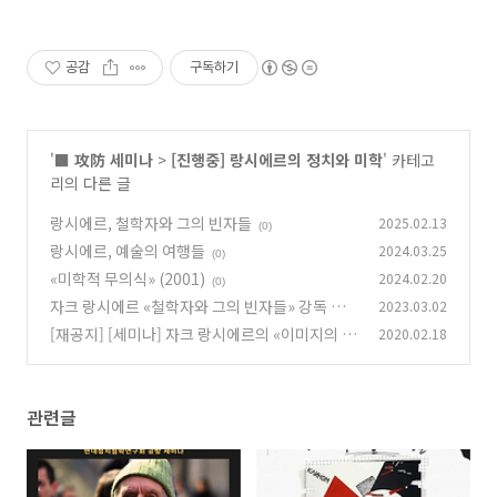
공감
구독하기
'
■ 攻防 세미나
>
[진행중] 랑시에르의 정치와 미학
' 카테고
리의 다른 글
랑시에르, 철학자와 그의 빈자들
2025.02.13
(0)
랑시에르, 예술의 여행들
2024.03.25
(0)
«미학적 무의식» (2001)
2024.02.20
(0)
자크 랑시에르 «철학자와 그의 빈자들» 강독 세
2023.03.02
미나 안내
[재공지] [세미나] 자크 랑시에르의 «이미지의 운
2020.02.18
(0)
명» 읽기. 2/29 시작
(0)
관련글