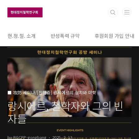
본문 바로가기
현.정.철. 소개
반성폭력 규약
후원회원 가입 안내
■ 攻防 세미나/[진행중] 랑시에르의 정치와 미학
랑시에르, 철학자와 그의 빈
자들
by RGCPP-gongbang
2025. 2. 13.