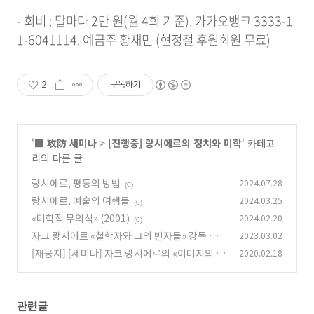
- 회비 : 달마다 2만 원(월 4회 기준). 카카오뱅크 3333-1
1-6041114. 예금주 황재민 (현정철 후원회원 무료)
2
구독하기
'
■ 攻防 세미나
>
[진행중] 랑시에르의 정치와 미학
' 카테고
리의 다른 글
랑시에르, 평등의 방법
2024.07.28
(0)
랑시에르, 예술의 여행들
2024.03.25
(0)
«미학적 무의식» (2001)
2024.02.20
(0)
자크 랑시에르 «철학자와 그의 빈자들» 강독 세
2023.03.02
미나 안내
[재공지] [세미나] 자크 랑시에르의 «이미지의 운
2020.02.18
(0)
명» 읽기. 2/29 시작
(0)
관련글