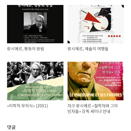
랑시에르, 평등의 방법
랑시에르, 예술의 여행들
«미학적 무의식» (2001)
자크 랑시에르 «철학자와 그의
빈자들» 강독 세미나 안내
댓글