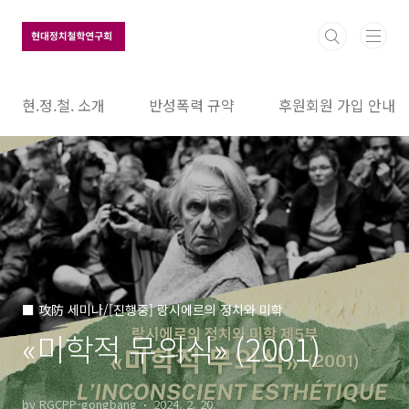
본문 바로가기
현.정.철. 소개
반성폭력 규약
후원회원 가입 안내
■ 攻防 세미나/[진행중] 랑시에르의 정치와 미학
«미학적 무의식» (2001)
by RGCPP-gongbang
2024. 2. 20.