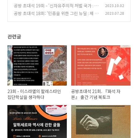
에 관한 글들'
공방 초대석 19회 - '신자유주의적 처벌 국가 : 이
2023.10.02
(0)
론화를 위한 소고'
공방 초대석 18회: '민중을 위한 그린 뉴딜 : 제 3
2023.07.28
(0)
세계 생태사회주의론' 한국어판 출간 기념 북토
크
(0)
관련글
23회 - 이스라엘의 팔레스타인
공방초대석 21회. 『화석 자
집단학살을 생각하다
본』 출간 기념 북토크