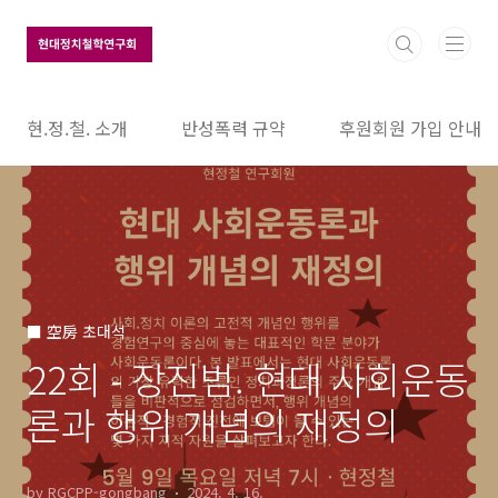
본문 바로가기
현.정.철. 소개
반성폭력 규약
후원회원 가입 안내
■ 空房 초대석
22회 - 장진범. 현대 사회운동
론과 행위 개념의 재정의
by RGCPP-gongbang
2024. 4. 16.