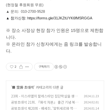
(현정철 후원회원 무료)
▲ 문의: 010-2700-9528
▲ 참가신청:
https://forms.gle/31JKZtUYK6fM5RGGA
※ 장소 사정상 현장 참가 인원은 15명으로 제한합
니다.
※ 온라인 참가 신청자에게는 줌 링크를 발송합니
다.
2
구독하기
'
■ 空房 초대석
' 카테고리의 다른 글
23회 - 이스라엘의 팔레스타인 집단학살을 생각
2024.11.23
하다
공방초대석 21회. 『화석 자본』 출간 기념 북토
2024.02.01
(3)
크
공방초대석 제20회 - 배세진, '알튀세르와 역사
2024.01.14
(0)