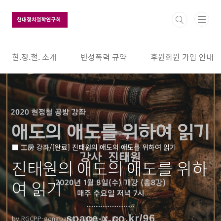
본문 바로가기
현.정.철. 소개
반성폭력 규약
후원회원 가입 안내
■ 工房 강좌/[완료] 진태원의 애도의 애도를 위하여 읽기
진태원의 애도의 애도를 위하
여 읽기
by RGCPP-gongbang
2019. 12. 24.