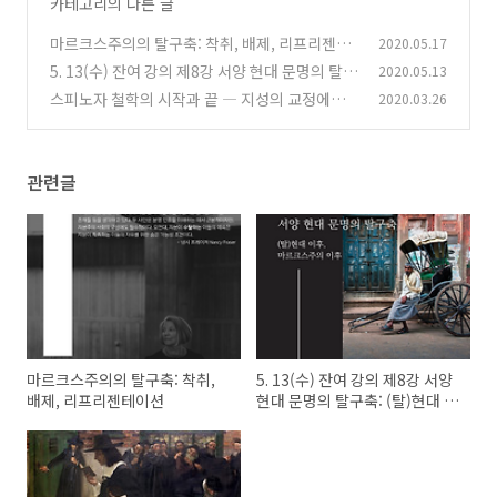
카테고리의 다른 글
마르크스주의의 탈구축: 착취, 배제, 리프리젠테
2020.05.17
이션
5. 13(수) 잔여 강의 제8강 서양 현대 문명의 탈구
2020.05.13
(0)
축: (탈)현대 이후, 마르크스주의 이후
스피노자 철학의 시작과 끝 ― 지성의 교정에서
2020.03.26
(0)
정치의 개혁으로
(0)
관련글
마르크스주의의 탈구축: 착취,
5. 13(수) 잔여 강의 제8강 서양
배제, 리프리젠테이션
현대 문명의 탈구축: (탈)현대 이
후, 마르크스주의 이후