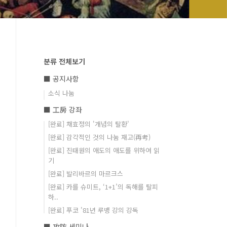
분류 전체보기
■ 공지사항
소식 나눔
■ 工房 강좌
[완료] 채효정의 '개념의 탈환'
[완료] 감각적인 것의 나눔 재고(再考)
[완료] 진태원의 애도의 애도를 위하여 읽
기
[완료] 발리바르의 마르크스
[완료] 카를 슈미트, ‘1+1’의 독해를 탈피
하..
[완료] 푸코 '81년 루뱅 강의 강독
■ 攻防 세미나