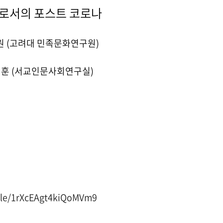
로서의 포스트 코로나
태원 (고려대 민족문화연구원)
조지훈 (서교인문사회연구실)
.gle/1rXcEAgt4kiQoMVm9