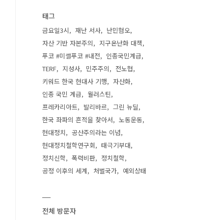
태그
금요일3시
재난 서사
난민혐오
자산 기반 자본주의
지구온난화 대책
푸코 #미셸푸코 #내전
인종국민계급
TERF
지성사
민주주의
전노협
키워드 한국 현대사 기행
자산화
인종 국민 계급
월러스틴
프레카리아트
발리바르
그린 뉴딜
한국 좌파의 흔적을 찾아서
노동운동
현대정치
공산주의라는 이념
현대정치철학연구회
태극기부대
정치신학
폭력비판
정치철학
공정 이후의 세계
처벌국가
예외상태
전체 방문자