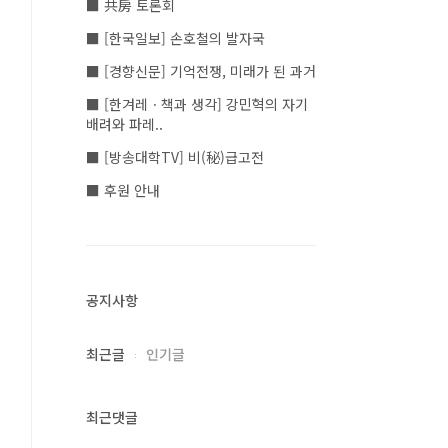
■ 共房 토론회
■ [한국일보] 손호철의 발자국
■ [경향신문] 기억전쟁, 미래가 된 과거
■ [한겨레ㆍ책과 생각] 강민혁의 자기
배려와 파레..
■ [방송대학TV] 비(秘)급고전
■ 후원 안내
공지사항
최근글
인기글
최근댓글