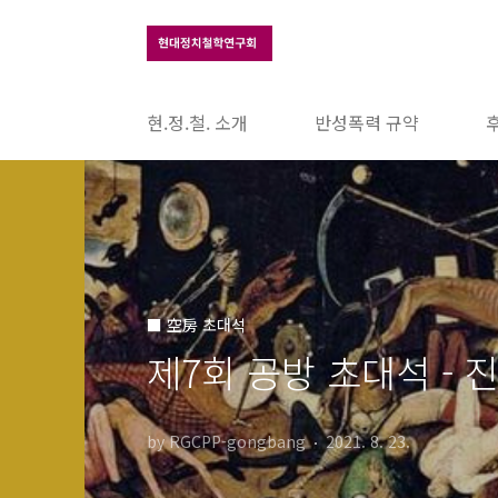
본문 바로가기
현.정.철. 소개
반성폭력 규약
■ 空房 초대석
제7회 공방 초대석 - 
by RGCPP-gongbang
2021. 8. 23.