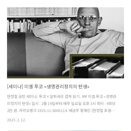
회비 : 달마다 2만 원(월 4회 기준). 카카오뱅크 3333-11-6041114. 예금
주 황재민 (현정철 후원회원 무료)- 강독 도서 : 자크 랑시에르, «철학자
와 그의 빈자들»( 원서 : Jacques Rancière, Le philosophe et ses
pauvres, Fayard, 1983, rééd. Flammarion, 2007. )-- 1970년대, 랑
시에..
[세미나] 미셸 푸코 «생명관리정치의 탄생»
현정철 공방 세미나. 푸코×알튀세르 겹쳐 읽기. 9부 미셸 푸코 «생명관
리정치의 탄생» 일시 : 2월 19일부터 매주 일요일 오후 3시 회비 : 4회당
2만 원. 카카오뱅크 3333-11-6041114. 예금주 황재민 (현정철 후원회원
무료) 참가 신청 : https://forms.gle/F6gUxfYPm3uPfDok7 문의 : 황
2023. 2. 12.
재민 lemonaid79@hanmail.net ※ 이 세미나는 미셸 푸코의 «생명관