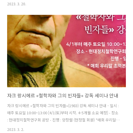
크 데리다, 현대정치철학연구회, 조르조 아감벤, [현정철 회원 배포 단행
2023. 3. 20.
본] 김정한, , 빨간소금, 2020 에티엔 발리바르 & 이매뉴얼 월러스틴, 김
상운 옮김, , 두번째테제, 2022 자크 데리다-도요사키 고이치, 자크 랑시
에르, 미셸 푸코,
자크 랑시에르 «철학자와 그의 빈자들» 강독 세미나 안내
자크 랑시에르 «철학자와 그의 빈자들»(1983) 강독 세미나 안내 - 일시 :
매주 토요일 10:00~13:00 [4/1(토)부터 시작. 4-5개월 소요 예정] - 장소
: 현대정치철학연구회 공방 - 진행 : 양창렬 (현정철 회원) *매회 우리말
초역본 제공- 참가신청: https://forms.gle/zpMj8MXeRncZbuhg6-
2023. 3. 2.