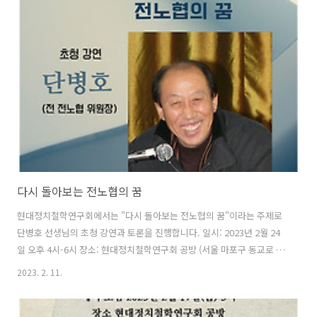
리정치의 탄생»(난장, 2012) 강의록을 매회 한 강씩 함께 읽는 자리입니
다. 온라인으로 진행합니다.
다시 돌아보는 전노협의 꿈
현대정치철학연구회에서는 "다시 돌아보는 전노협의 꿈"이라는 주제로
단병호 선생님의 초청 강연과 토론을 진행합니다. 일시: 2023년 2월 24
일 오후 4시-6시 장소: 현대정치철학연구회 공방 (서울 마포구 동교로 41
길, 2층) 참가비: 5,000원 (카카오뱅크 3333-11-6041114. 예금주 황재
2023. 2. 11.
민) * 현장 참석이 어려운 분들께는 당일 줌 링크를 메일로 보내드립니다.
참가신청 https://forms.gle/QuTSMfRVXUvnKojXA