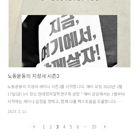
노동운동의 지성사 시즌2
노동운동의 지성사 세미나 시즌2를 시작합니다. 예비 모임 2023년 2월
17일(금) 3시 장소 현대정치철학연구회 공방 * 예비 모임에서는 3월부터
시작하는 세미나 일정을 정하고, 함께 다룰 텍스트들을 조율합니다. 참가
신청 https://forms.gle/wXRwkW5dtsU9UREv8 노동운동의 지성사
2023. 2. 11.
시즌2 세미나에 참여하실 분들은 신청서를 보내주세요. * 당일 현장 참석
이 어려운 분들에게는 줌 주소를 보내드립니다. * 세미나 대화방(텔레그
1
2
3
4
5
6
···
25
램)에 참여를 원하시면 초대하겠습니다. docs.google.com