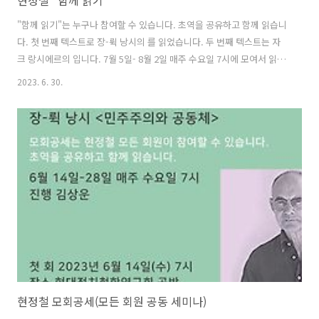
현정철 "함께 읽기"
"함께 읽기"는 누구나 참여할 수 있습니다. 초역을 공유하고 함께 읽습니
다. 첫 번째 텍스트로 장-뤽 낭시의 를 읽었습니다. 두 번째 텍스트는 자
크 랑시에르의 입니다. 7월 5일- 8월 2일 매주 수요일 7시에 모여서 읽습
니다(총 5회). 번역과 진행은 최의연 선생님이 맡습니다. 첫 회: 2023년 7
2023. 6. 30.
월 2일(수) 저녁 7시 장소: 현대정치철학연구회 공방 (서울 마포구 동교
로 41길, 2층) * 줌은 열지 않습니다. * 참가비: 비회원 1회 기준 5,000원
(카카오뱅크 3333-11-6041114. 예금주 황재민) * 후원회원 무료.
https://forms.gle/QgY55FLPjMqWKosMA 문의: 김정한
multitude@naver.com / 010-8372-1917
현정철 모회공세(모든 회원 공동 세미나)