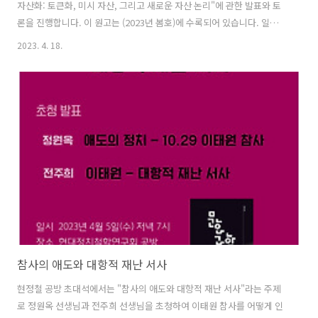
자산화: 토큰화, 미시 자산, 그리고 새로운 자산 논리"에 관한 발표와 토
론을 진행합니다. 이 원고는 (2023년 봄호)에 수록되어 있습니다. 일시:
2023년 4월 27일(목) 저녁 7시 - 9시 장소: 현대정치철학연구회 공방 (서
2023. 4. 18.
울 마포구 동교로 41길, 2층) 참가비: 비회원 5,000원 (카카오뱅크
3333-11-6041114. 예금주 황재민) * 후원 회원은 무료로 참여하실 수
있습니다. * 현장 참석이 어려운 분들께는 당일 줌 링크를 메일로 보내드
립니다. 신청 양식 https://forms.gle/WfxLm93UwV2qQbA87 문의:
김정한 multitude@naver.com / 010-8372-1917
참사의 애도와 대항적 재난 서사
현정철 공방 초대석에서는 "참사의 애도와 대항적 재난 서사"라는 주제
로 정원옥 선생님과 전주희 선생님을 초청하여 이태원 참사를 어떻게 인