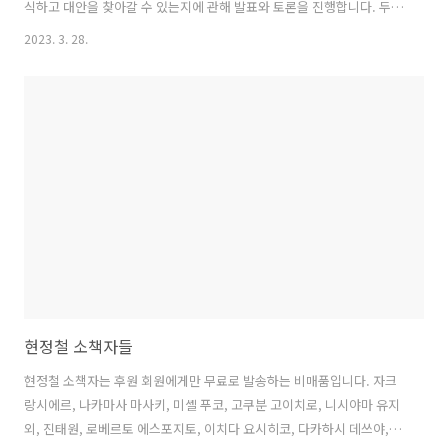
식하고 대안을 찾아갈 수 있는지에 관해 발표와 토론을 진행합니다. 두
분의 원고는 (2023년 봄호)에 수록되어 있습니다. 일시: 2023년 4월 5일
2023. 3. 28.
(수) 저녁 7시 - 9시 장소: 현대정치철학연구회 공방 (서울 마포구 동교로
41길, 2층) 참가비: 비회원 5,000원 (카카오뱅크 3333-11-6041114. 예
금주 황재민) * 후원 회원은 무료로 참여하실 수 있습니다. * 현장 참석이
어려운 분들께는 당일 줌 링크를 메일로 보내드립니다. 문의: 김정한
multitude@naver.com https://forms.gle/m9SCPeKzmMh38ibj8
참사의 애도와..
현정철 소책자들
현정철 소책자는 후원 회원에게만 무료로 발송하는 비매품입니다. 자크
랑시에르, 나카마사 마사키, 미셸 푸코, 고쿠분 고이치로, 니시야마 유지
외, 진태원, 로베르토 에스포지토, 이치다 요시히코, 다카하시 데쓰야, 자