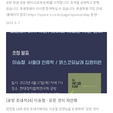
모든 회원 공동 세미나(모회공세)를 시작합니다. 초역을 공유하고 함께
읽습니다. 후원회원이 되시면 참여하실 수 있습니다. 후원회원 가입 안내
(홈페이지 참조) https://space-x.co.kr/page/sponsorship 첫 번째
텍스트는 장-뤽 낭시의 입니다. 6월 14일-28일 매주 수요일 7시-10시에
2023. 6. 7.
읽습니다. 번역과 진행은 김상운 선생님이 맡습니다. 일시: 2023년 6월
14일(수) 저녁 7시 장소: 현대정치철학연구회 공방 (서울 마포구 동교로
41길, 2층) # 줌은 열지 않습니다. 참여 신청:
https://forms.gle/AigbqNpC3HUrcAgeA 문의: 김정한
multitude@naver.com / 010-8372-1917
[공방 초대석16] 이승철 - 모든 것의 자산화
현정철 16회 공방 초대석에서는 이승철 선생님을 초청하여 "모든 것의