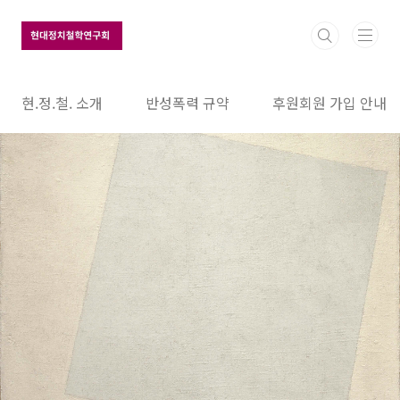
본문 바로가기
현.정.철. 소개
반성폭력 규약
후원회원 가입 안내