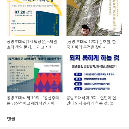
공방초대석(13) 박상은, <세월
[공방 초대석 12회] 손호철, 한
호와 책임 묻기, 그리고 사회운
국 좌파의 흔적을 찾아서
동>
공방초대석 제 10회 - '공산주의
공방초대석 제 9회 - 인민이 인
는 급진적이고 해방적인 기획의
민이 되지 못하게 하는 것 : 불충
이름인가?'
분한 접합인가 왜곡된 교통인가
댓글