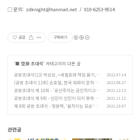
□ 문의: zdknight@hanmail.net / 010-6253-9514
공감
구독하기
'
■ 空房 초대석
' 카테고리의 다른 글
공방초대석(13) 박상은, <세월호와 책임 묻기, 그
2022.07.14
리고 사회운동>
[공방 초대석 12회] 손호철, 한국 좌파의 흔적을
2022.06.27
(0)
찾아서
공방초대석 제 10회 - '공산주의는 급진적이고 해
2021.12.13
(0)
방적인 기획의 이름인가?'
공방초대석 제 9회 - 인민이 인민이 되지 못하게
2021.11.12
(0)
하는 것 : 불충분한 접합인가 왜곡된 교통인가
제 8회 공방 초대석 - 정용택, ‘움직이는 모순’에
2021.10.07
(0)
서 ‘자동기계적 주체’의 ‘활동하는 추상’으로
(0)
관련글