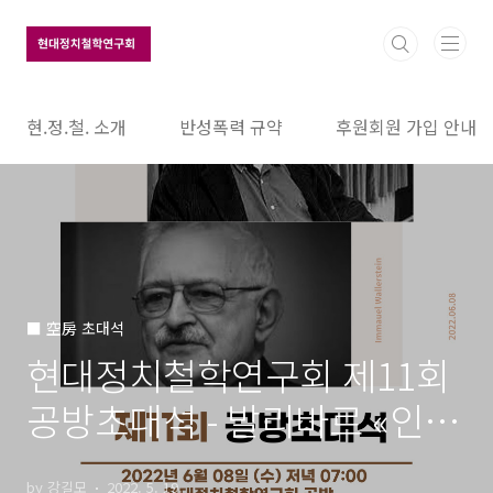
본문 바로가기
현.정.철. 소개
반성폭력 규약
후원회원 가입 안내
■ 空房 초대석
현대정치철학연구회 제11회
공방초대석 - 발리바르 «인
종, 국민, 계급» 출판 기념 북
by 강길모
2022. 5. 19.