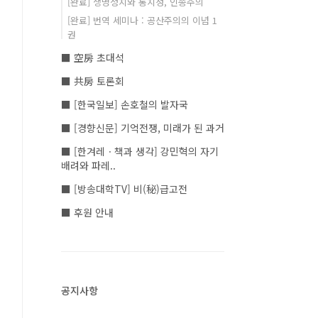
[완료] 생명정치와 통치성, 인종주의
[완료] 번역 세미나 : 공산주의의 이념 1
권
■ 空房 초대석
■ 共房 토론회
■ [한국일보] 손호철의 발자국
■ [경향신문] 기억전쟁, 미래가 된 과거
■ [한겨레ㆍ책과 생각] 강민혁의 자기
배려와 파레..
■ [방송대학TV] 비(秘)급고전
■ 후원 안내
공지사항