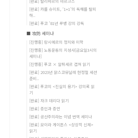
[완료] 발리바르의 마르크스
[완료] 카를 슈미트, ‘1+1’의 독해를 탈피
하..
[완료] 푸코 '81년 루뱅 강의 강독
■ 攻防 세미나
[진행중] 랑시에르의 정치와 미학
[진행중] 노동운동의 지성사[금요일3시의
세미나]
[진행중] 푸코 × 알튀세르 겹쳐 읽기
[완료] 2023년 맑스코뮤날레 현정철 세션
준비..
[완료] 푸코의 <진실의 용기> 강의록 읽
기
[완료] 자크 데리다 읽기
[완료] 증인과 증언
[완료] 공산주의라는 이념 번역 세미나
[완료] 모이라 게이튼스 <상상적 신체>
읽기