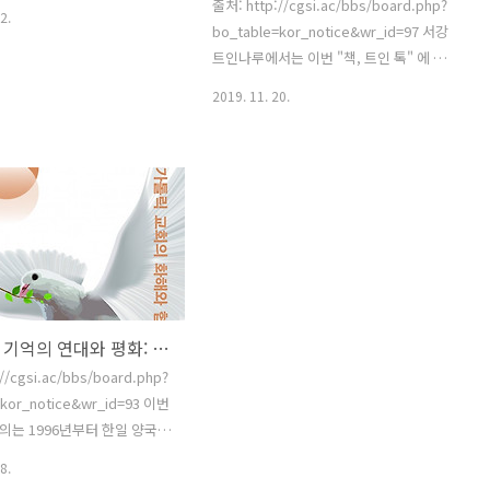
출처: http://cgsi.ac/bbs/board.php?
2.
bo_table=kor_notice&wr_id=97 서강
트인나루에서는 이번 "책, 트인 톡" 에 의
권김현영 작가분과 김하나 작가분을 초대
2019. 11. 20.
합니다. 일시: 2019년 11월 29 금요일 오
후 7시-9시 장소: 서강대학교 (상세 장소
추후 공지) 참가신청 :
http://bit.ly/2019sgtinaru04 정원:
110명 (선착순 접수) 참가비: 무료 주최:
서강대학교 트랜스내셔널인문학연구소
(CGSI) 후원: 한국연구재단, 서강대학교
문의: e_tal_edu@naver.com/ 02-
743-8081
동아시아 기억의 연대와 평화: 한일 가톨릭 교회의 화해와 협력
//cgsi.ac/bbs/board.php?
=kor_notice&wr_id=93 이번
는 1996년부터 한일 양국에
 지속된 '한일 주교 교류 모
8.
거름으로 서강대 트랜스내셔널인