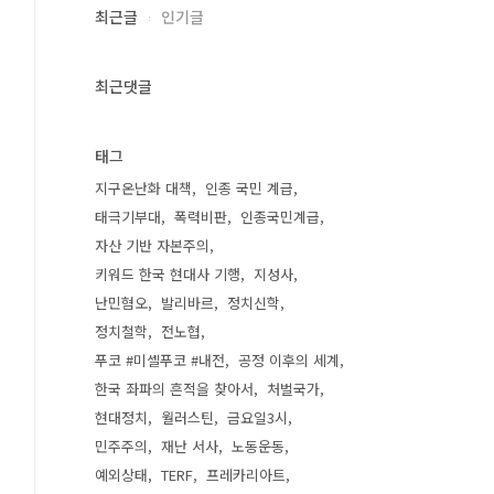
최근글
인기글
최근댓글
태그
지구온난화 대책
인종 국민 계급
태극기부대
폭력비판
인종국민계급
자산 기반 자본주의
키워드 한국 현대사 기행
지성사
난민혐오
발리바르
정치신학
정치철학
전노협
푸코 #미셸푸코 #내전
공정 이후의 세계
한국 좌파의 흔적을 찾아서
처벌국가
현대정치
월러스틴
금요일3시
민주주의
재난 서사
노동운동
예외상태
TERF
프레카리아트