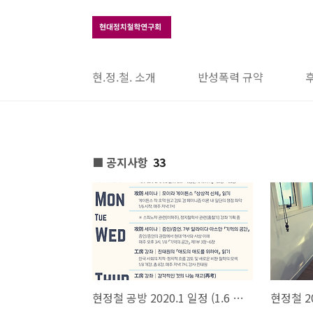
본문 바로가기
현.정.철. 소개
반성폭력 규약
■ 공지사항
33
현정철 공방 2020.1 일정 (1.6 현재)
현정철 2