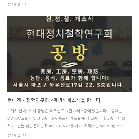
유, 2019, 시민과 세계34 홍철기 / 포퓰리즘-반포퓰리즘 논쟁에 던지는
2019. 8. 12.
두 가지 질문: 포퓰리즘은 정말로 반-헌정주의적이고 반-자유민주주의적
인가?, 2019, 시민과 세계34 김주호 / 포퓰리즘 부상의 배경으로서 민주
주의의 응답성 결여 : 2010년대 독일을 사례로, 2019, 현상과인식43 김
만권 편집위원장의 사회와 더불어 정치발전소의 박상훈 학교장께서 소
중한 논평을 곁들여 주십니다. 일시: 2019.08.23. 오후4시 장소: 참여연
대 2층 아름드리홀 문의: 참여사회연구소 02-67..
현대정치철학연구회 <공방> 개소식을 합니다.
* 위치 안내 : 저희 공방은 와우산로17길22의 5층에 있습니다. 1층에는
DO KKAE BI가 있고 2층과 3층에는 이라는 BAR가 있습니다. 5층까지 오
세요. 건물 맞은편에는 Romi story 가 있네요. 지하에는 sabotage라는
클럽이 있습니다.
2019. 4. 23.