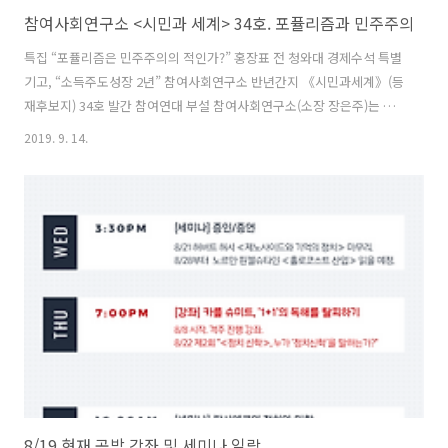
참여사회연구소 <시민과 세계> 34호. 포퓰리즘과 민주주의
특집 “포퓰리즘은 민주주의의 적인가?” 홍장표 전 청와대 경제수석 특별
기고, “소득주도성장 2년” 참여사회연구소 반년간지 《시민과세계》(등
재후보지) 34호 발간 참여연대 부설 참여사회연구소(소장 장은주)는 반
년간지 《시민과세계》통권 34호(2019년 상반기호, 편집위원장 김만
2019. 9. 14.
권)를 발간했다. 이번 34호는 지난해부터 진행 중인 ‘포스트-신자유주의
시대의 민주주의’ 라는 대기획의 일환으로 ‘포퓰리즘 현상’을 다뤘다. 이
번 34호의 [기획논문]은 “포퓰리즘과 민주주의”다. 많은 전문가들은 전
세계적으로 발호하는 포퓰리즘 현상을 민주주의 위기의 징후로 본다. 이
에 대해 ‘포퓰리즘은 민주주의와 어떤 관계가 있는지’, ‘포퓰리즘은 국가
간 민주적 관계형성에 기여하는지’ 묻고자 했다. 장석준(글로벌정치경제
연구소 기획..
8/19 현재 공방 강좌 및 세미나 일람