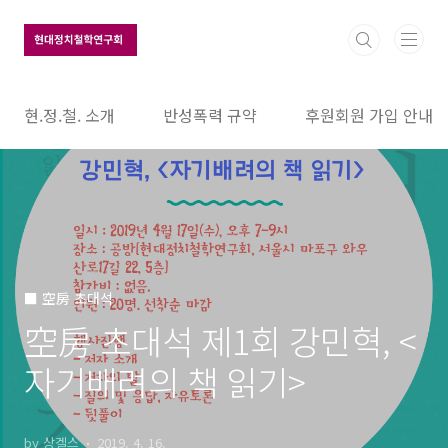
본문 바로가기
현.정.철. 소개
반성폭력 규약
후원회원 가입 안내
■ 空房 초대석
空房 초대석 제1회 강민혁, <
자기배려의 책 읽기>
by 상겔스
2019. 4. 16.