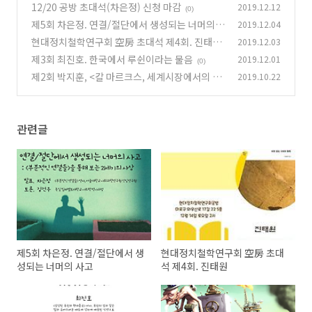
12/20 공방 초대석(차은정) 신청 마감
2019.12.12
(0)
제5회 차은정. 연결/절단에서 생성되는 너머의
2019.12.04
사고
현대정치철학연구회 空房 초대석 제4회. 진태원
2019.12.03
(0)
제3회 최진호. 한국에서 루쉰이라는 물음
2019.12.01
(0)
(0)
제2회 박지훈, <칼 마르크스, 세계시장에서의 패
2019.10.22
권, 그리고 자본주의 기원>
(0)
관련글
제5회 차은정. 연결/절단에서 생
현대정치철학연구회 空房 초대
성되는 너머의 사고
석 제4회. 진태원