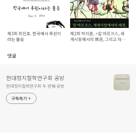
제3회 최진호. 한국에서 루쉰이
제2회 박지훈, <칼 마르크스, 세
라는 물음
계시장에서의 패권, 그리고 자본
주의 기원>
댓글
현대정치철학연구회 공방
현대정치철학연구회 두 번째 공방
구독하기